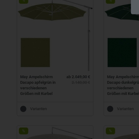
%
%
May Ampelschirm
ab 2.049,00 €
May Ampelschir
Dacapo apfelgrün in
2.140,00 €
Dacapo dunkelgrü
verschiedenen
verschiedenen
Größen mit Kurbel
Größen mit Kurbe
Varianten
Varianten
%
%