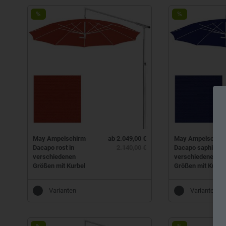
%
%
May Ampelschirm
ab 2.049,00 €
May Ampelschir
Dacapo rost in
2.140,00 €
Dacapo saphirblau
verschiedenen
verschiedenen
Größen mit Kurbel
Größen mit Kurbe
Varianten
Varianten