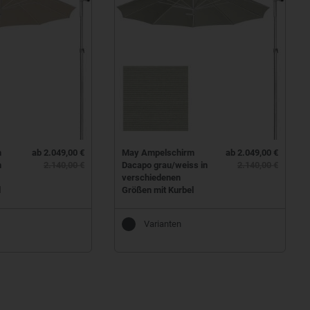
m
ab 2.049,00 €
May Ampelschirm
ab 2.049,00 €
n
2.140,00 €
Dacapo grau/weiss in
2.140,00 €
verschiedenen
l
Größen mit Kurbel
Varianten