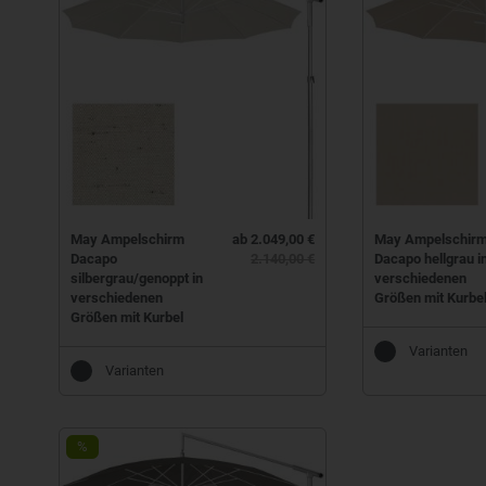
May Ampelschirm
ab 2.049,00 €
May Ampelschir
Dacapo
2.140,00 €
Dacapo hellgrau i
silbergrau/genoppt in
verschiedenen
verschiedenen
Größen mit Kurbe
Größen mit Kurbel
Varianten
Varianten
%