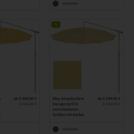
Varianten
%
m
ab 2.049,00 €
May Ampelschirm
ab 2.049,00 €
2.140,00 €
Dacapo pyrit in
2.140,00 €
verschiedenen
l
Größen mit Kurbel
Varianten