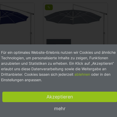
%
Für ein optimales Website-Erlebnis nutzen wir Cookies und ähnliche
Technologien, um personalisierte Inhalte zu zeigen, Funktionen
anzubieten und Statistiken zu erheben. Ein Klick auf „Akzeptieren“
erlaubt uns diese Datenverarbeitung sowie die Weitergabe an
m
ab 2.049,00 €
May Ampelschirm
ab 2.049,00 €
Drittanbieter. Cookies lassen sich jederzeit
ablehnen
oder in den
 in
2.140,00 €
Dacapo patinablau in
2.140,00 €
Einstellungen anpassen.
verschiedenen
l
Größen mit Kurbel
Akzeptieren
Varianten
mehr