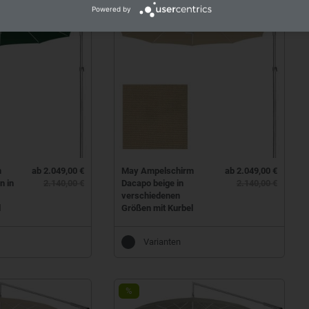
%
Powered by
m
ab 2.049,00 €
May Ampelschirm
ab 2.049,00 €
n in
2.140,00 €
Dacapo beige in
2.140,00 €
verschiedenen
l
Größen mit Kurbel
Varianten
%