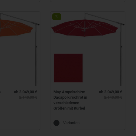
%
m
ab 2.049,00 €
May Ampelschirm
ab 2.049,00 €
2.140,00 €
Dacapo kirschrot in
2.140,00 €
verschiedenen
l
Größen mit Kurbel
Varianten