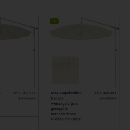
%
m
ab 2.049,00 €
May Ampelschirm
ab 2.049,00 €
2.140,00 €
Dacapo
2.140,00 €
weiss/gelb/grau
l
genoppt in
verschiedenen
Größen mit Kurbel