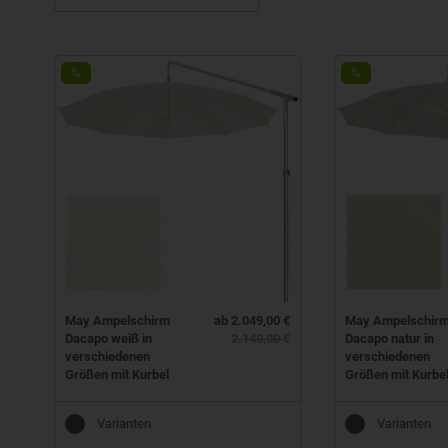
%
%
May Ampelschirm
ab 2.049,00 €
May Ampelschir
Dacapo weiß in
2.140,00 €
Dacapo natur in
verschiedenen
verschiedenen
Größen mit Kurbel
Größen mit Kurbe
Varianten
Varianten