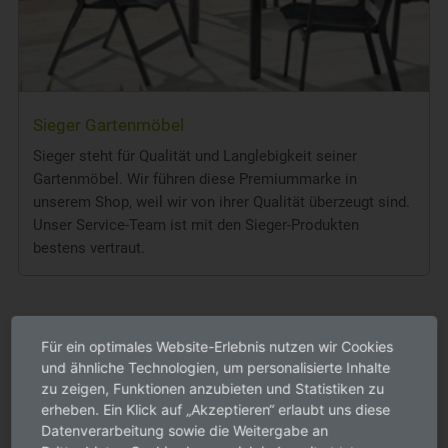
Sieger Gartenmöbel
Sieger steht für Qualität und Langlebigkeit seiner
Gartenmöbel. Wir führen diese Premiummarke in
unserem Shop, weil wir von ihrer Qualität überzeugt sind.
Unser Service-Team ist mit den Sieger-Produkten
bestens vertraut.
Für ein optimales Website-Erlebnis nutzen wir Cookies
und ähnliche Technologien, um personalisierte Inhalte
zu zeigen, Funktionen anzubieten und Statistiken zu
erheben. Ein Klick auf „Akzeptieren“ erlaubt uns diese
Datenverarbeitung sowie die Weitergabe an