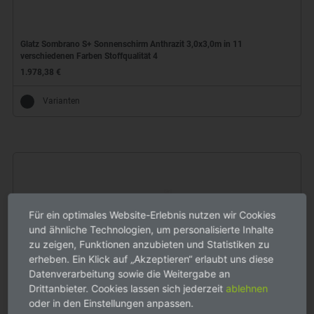
Glatz Sombrano S+ Sonnenschirm Anthrazit 3,0x3,0m in 11
verschiedenen Farben Stoffqualität 4
1.978,38 €
Varianten
Für ein optimales Website-Erlebnis nutzen wir Cookies
und ähnliche Technologien, um personalisierte Inhalte
zu zeigen, Funktionen anzubieten und Statistiken zu
erheben. Ein Klick auf „Akzeptieren“ erlaubt uns diese
Datenverarbeitung sowie die Weitergabe an
Drittanbieter. Cookies lassen sich jederzeit
ablehnen
oder in den Einstellungen anpassen.