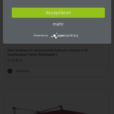
Akzeptieren
mehr
Powered by
Glatz Sombrano S+ Sonnenschirm Anthrazit 3,0x3,0m in 55
verschiedenen Farben Stoffqualität 5
2.771,51 €
Varianten