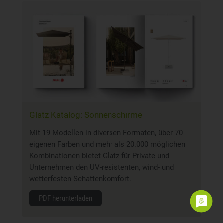
Glatz Katalog: Sonnenschirme
Mit 19 Modellen in diversen Formaten, über 70
eigenen Farben und mehr als 20.000 möglichen
Kombinationen bietet Glatz für Private und
Unternehmen den UV-resistenten, wind- und
wetterfesten Schattenkomfort.
PDF herunterladen