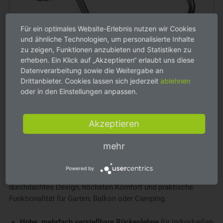
Für ein optimales Website-Erlebnis nutzen wir Cookies
und ähnliche Technologien, um personalisierte Inhalte
zu zeigen, Funktionen anzubieten und Statistiken zu
erheben. Ein Klick auf „Akzeptieren“ erlaubt uns diese
Kettler Slight Falthocker anthrazit/schwarz
Datenverarbeitung sowie die Weitergabe an
47,90 €
Drittanbieter. Cookies lassen sich jederzeit
ablehnen
49,90 €
oder in den Einstellungen anpassen.
Lieferzeit mind. 10 Tage, zzgl. Versandkosten
Akzeptieren
KETTLER Slight – leichte, komfortable
mehr
Outdoor- und Campingstühle
Powered by
Die
Slight-Serie von KETTLER Home & Garden
vereint
durchdachtes Design, höchsten Komfort und praktische
Funktionalität für Garten, Balkon oder Camping.
Hohe, mehrfach verstellbare Rückenlehne
für individuellen