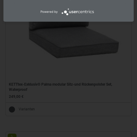
Powered by
KETTtex-Exklusiv® Palma modular Sitz-und Rückenpolster Set,
Waterproof
249,00 €
Varianten
%