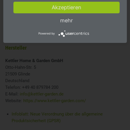
werden. Durch die Memoryfunktion kann die Leuchte immer
Akzeptieren
wieder in die gewohnte Leuchtfunktion zurück gestellt
werden. Die verwendeten Batterien sind wiederaufladbar.
mehr
Powered by
Hersteller
Kettler Home & Garden GmbH
Otto-Hahn-Str. 5
21509 Glinde
Deutschland
Telefon: +49 40 879784 200
E-Mail:
info@kettler-garden.de
Website:
https://www.kettler-garden.com/
Infoblatt: Neue Verordnung über die allgemeine
Produktsicherheit (GPSR)