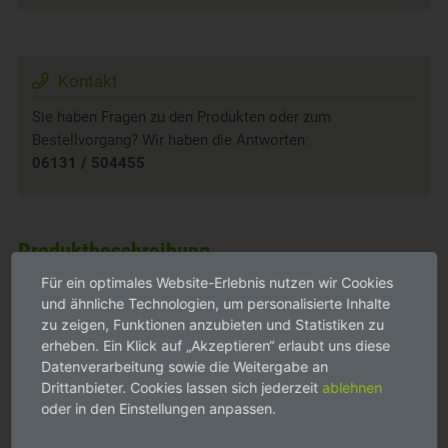
Kontakt
Sie haben Fragen zu den Produkten oder zum
Bestellvorgang? Wir haben die Antworten:
06131 / 504455
Produktbeschreibung
Für ein optimales Website-Erlebnis nutzen wir Cookies
Kettler Tischleuchte
und ähnliche Technologien, um personalisierte Inhalte
Farbe: matt schwarz
zu zeigen, Funktionen anzubieten und Statistiken zu
Gewicht: 1,0 kg
erheben. Ein Klick auf „Akzeptieren“ erlaubt uns diese
Material: Aluminium/ Polycarbonat
Datenverarbeitung sowie die Weitergabe an
Drittanbieter. Cookies lassen sich jederzeit
ablehnen
Aufstellmaß (L x B x H): 11 x 35 cm
oder in den Einstellungen anpassen.
Moderne Tischleuchte im Stil einer Laterne, sie gibt es in
verschiedenen Farben. Die Helligkeit kann stufenlos gedimmt