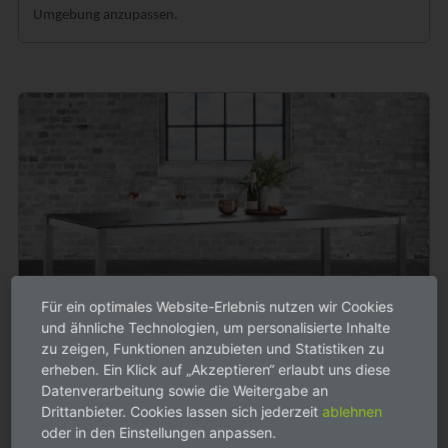
Umgebung anzupassen.
Für ein optimales Website-Erlebnis nutzen wir Cookies
und ähnliche Technologien, um personalisierte Inhalte
zu zeigen, Funktionen anzubieten und Statistiken zu
erheben. Ein Klick auf „Akzeptieren“ erlaubt uns diese
Datenverarbeitung sowie die Weitergabe an
Drittanbieter. Cookies lassen sich jederzeit
ablehnen
oder in den Einstellungen anpassen.
Solpuri Classic Ausziehtische