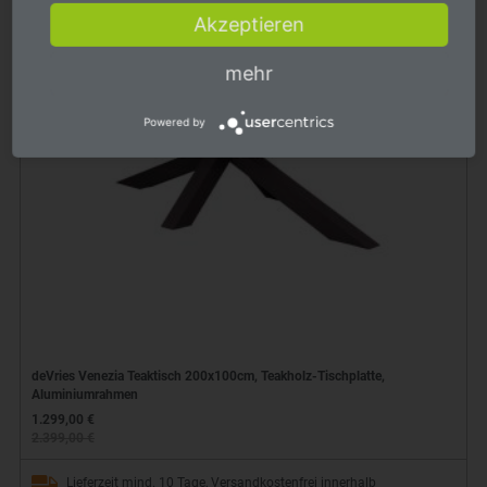
Akzeptieren
mehr
Powered by
deVries Venezia Teaktisch 200x100cm, Teakholz-Tischplatte,
Aluminiumrahmen
1.299,00 €
2.399,00 €
Lieferzeit mind. 10 Tage, Versandkostenfrei innerhalb