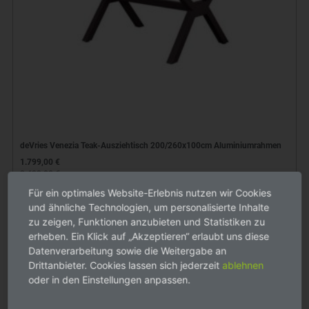
deVries Venezia Teak-Ausziehtisch 200/260x100cm Aluminiumrahmen
1.799,00 €
2.499,00 €
Für ein optimales Website-Erlebnis nutzen wir Cookies
Lieferbar, am Lager, Versandkostenfrei innerhalb Deutschlands
und ähnliche Technologien, um personalisierte Inhalte
zu zeigen, Funktionen anzubieten und Statistiken zu
erheben. Ein Klick auf „Akzeptieren“ erlaubt uns diese
Datenverarbeitung sowie die Weitergabe an
%
Drittanbieter. Cookies lassen sich jederzeit
ablehnen
oder in den Einstellungen anpassen.