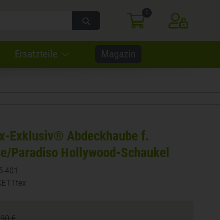
0
WARENKORB
ANMELDEN
Ersatzteile
Magazin
x-Exklusiv® Abdeckhaube f.
se/Paradiso Hollywood-Schaukel
5-401
KETTtex
,90 €