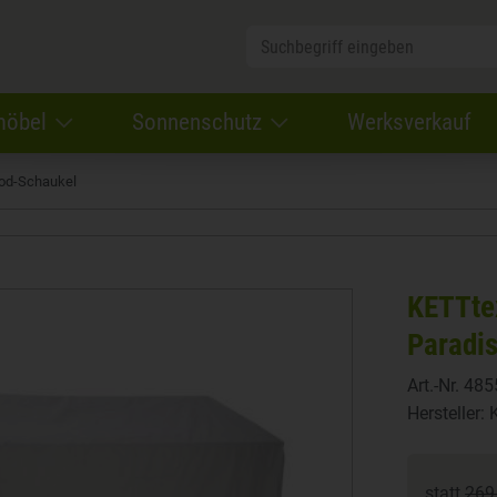
möbel
Sonnenschutz
Werksverkauf
ood-Schaukel
KETTte
Paradi
Art.-Nr.
485
Hersteller:
statt
269