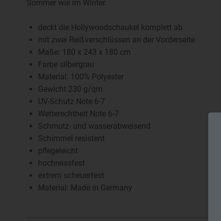
Sommer wie im Winter.
deckt die Hollywoodschaukel komplett ab
mit zwei Reißverschlüssen an der Vorderseite
Maße: 180 x 243 x 180 cm
Farbe silbergrau
Material: 100% Polyester
Gewicht 230 g/qm
UV-Schutz Note 6-7
Wetterechtheit Note 6-7
Schmutz- und wasserabweisend
Schimmel resistent
pflegeleicht
hochreissfest
extrem scheuerfest
Material: Made in Germany