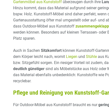
Gartenmöbel aus Kunststoff
überzeugen durch ihre
Lang
Hinzu kommt, dass das Material aufgrund seiner geringen 
bspw. Holz. Kunststoff-Möbel sind daher perfekt, wenn d
Gartenausstattung öfter mal umgestellt oder auf- und abg
dass Outdoor-Möbel aus Kunststoff
zusammengeklapp
werden können. Besonders auf kleinen Terrassen- oder B
Platz sparen.
Auch in Sachen
Sitzkomfort
können Kunststoff-Gartenmö
dem Körper leicht nach, womit
Liegen
und
Stühle
aus Kun
bzw. Sitzgefühl sorgen. Ein riesiger Vorteil ist zudem, 
deutlich günstiger
sind als Möbelstücke aus Holz oder 
das Material ebenfalls unbedenklich: Kunststoffe wie P
recyclebar.
Pflege und Reinigung von Kunststoff-Ga
Für Outdoor-Möbel aus Kunststoff braucht es nur
gerin