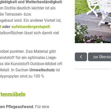
lebigkeit und Wetterbeständigkeit
.
Dichte deutlich leichter ist als
ie Terrassen- bzw.
ebaut wird. Ein anderer Vorteil ist,
t
oder
aufeinandergestapelt
alkonflächen lässt sich damit viel
bel punkten. Das Material gibt
zur Übersic
ststoff für ein optimales Liege-
dass die Kunststoff-Outdoor-Möbel oft
Metall. In Sachen
Umweltschutz
ist
olypropylen sind zu 100 %
rtenmöbeln
gen Pflegeaufwand
. Für eine